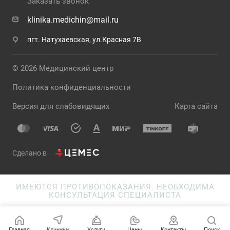
Заказать звонок
klinika.medichin@mail.ru
пгт. Натухаевская, ул.Красная 7В
© 2026 Медицинский центр
Политика конфиденциальности
Версия для слабовидящих
Карта сайта
Сделано в
ИМЕЮТСЯ ПРОТИВОПОКАЗАНИЯ. НЕОБХОДИМА
КОНСУЛЬТАЦИЯ СПЕЦИАЛИСТА
Главная
Клиники
Услуги
Цены
Контакты
Поиск