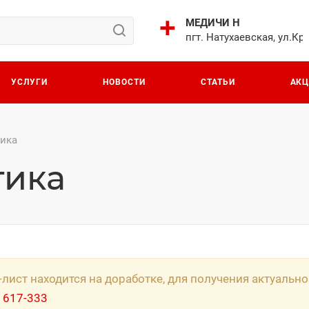
МЕДИЧИ Н
пгт. Натухаевская, ул.Кр
УСЛУГИ
НОВОСТИ
СТАТЬИ
АК
тика
тика
-лист находится на доработке, для получения актуаль
 617-333