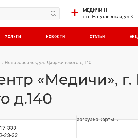
МЕДИЧИ Н
пгт. Натухаевская, ул.Кр
УСЛУГИ
НОВОСТИ
СТАТЬИ
АК
г. Новороссийск, ул. Дзержинского д.140
нтр «Медичи», г.
о д.140
загрузка карты...
617-333
2-33-33