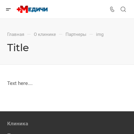
—
—
—
Главная
О клинике
Партнеры
img
Title
Text here....
Клиника